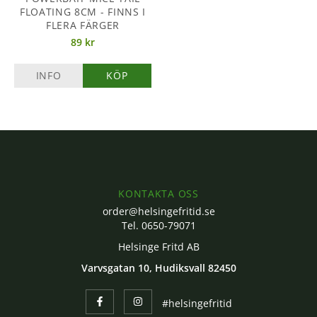
FLOATING 8CM - FINNS I
FLERA FÄRGER
89 kr
INFO
KÖP
KONTAKTA OSS
order@helsingefritid.se
Tel. 0650-79071
Helsinge Fritd AB
Varvsgatan 10, Hudiksvall 82450
#helsingefritid