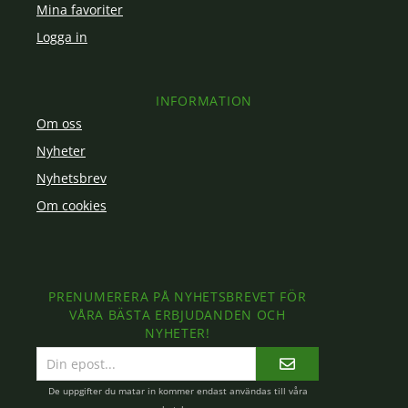
Mina favoriter
Logga in
INFORMATION
Om oss
Nyheter
Nyhetsbrev
Om cookies
PRENUMERERA PÅ NYHETSBREVET FÖR
VÅRA BÄSTA ERBJUDANDEN OCH
NYHETER!
E-
postadress
De uppgifter du matar in kommer endast användas till våra