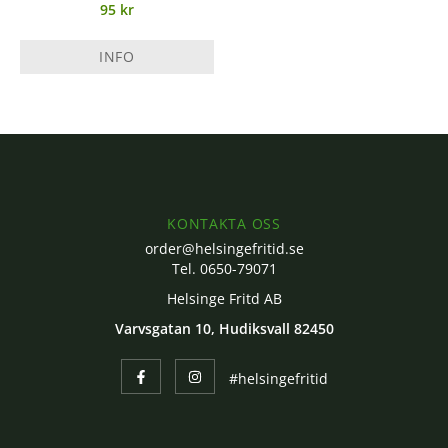
95 kr
INFO
KONTAKTA OSS
order@helsingefritid.se
Tel. 0650-79071
Helsinge Fritd AB
Varvsgatan 10, Hudiksvall 82450
#helsingefritid