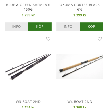
BLUE & GREEN SAPMI 8´6
OKUMA CORTEZ BLACK
150G
6'6
1 799 kr
1 399 kr
INFO
KÖP
INFO
KÖP
W3 BOAT 2ND
W4 BOAT 2ND
1 749 kr
2 295 kr