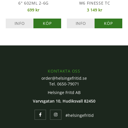
6" 602ML 2-6G
W6 FINESSE TC
699 kr
3 149 kr
INFO
KÖP
INFO
KÖP
KONTAKTA OSS
order@helsingefritid.se
Tel. 0650-79071
Helsinge Fritd AB
Varvsgatan 10, Hudiksvall 82450
#helsingefritid