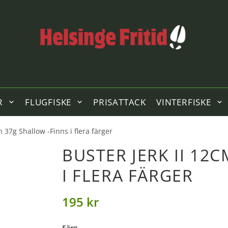
R
FLUGFISKE
PRISATTACK
VINTERFISKE
m 37g Shallow -Finns i flera färger
BUSTER JERK II 12
I FLERA FÄRGER
195 kr
Färg