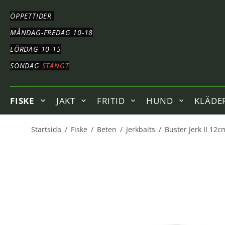
HOPPA
TILL
ÖPPETTIDER
HUVUDNAVIGERING
HOPPA
MÅNDAG-FREDAG 10-18
TILL
LÖRDAG 10-15
HUVUDINNEHÅLLET
SÖNDAG
STÄNGT
FISKE
JAKT
FRITID
HUND
KLÄDE
Startsida
/
Fiske
/
Beten
/
Jerkbaits
/
Buster Jerk II 12c