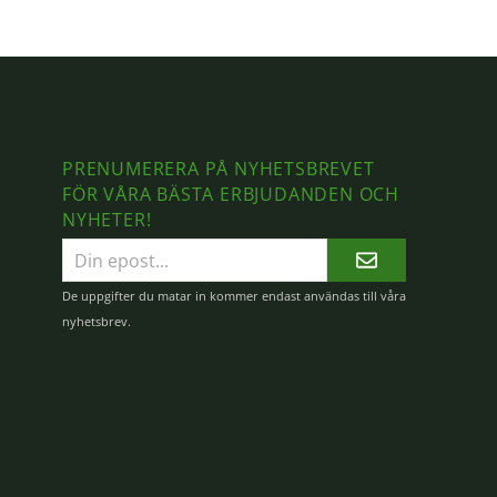
PRENUMERERA PÅ NYHETSBREVET
FÖR VÅRA BÄSTA ERBJUDANDEN OCH
NYHETER!
E-
postadress
De uppgifter du matar in kommer endast användas till våra
nyhetsbrev.