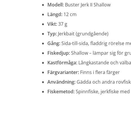
Modell:
Buster Jerk II Shallow
Längd:
12 cm
Vikt:
37 g
Typ:
Jerkbait (grundgående)
Gång:
Sida-till-sida, fladdrig rörelse m
Fiskedjup:
Shallow – lämpar sig för gr
Kastförmåga:
Långkastande och välb
Färgvarianter:
Finns i flera färger
Användning:
Gädda och andra rovfisk
Fiskemetod:
Spinnfiske, jerkfiske med