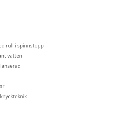
ed rull i spinnstopp
unt vatten
alanserad
ar
 knyckteknik