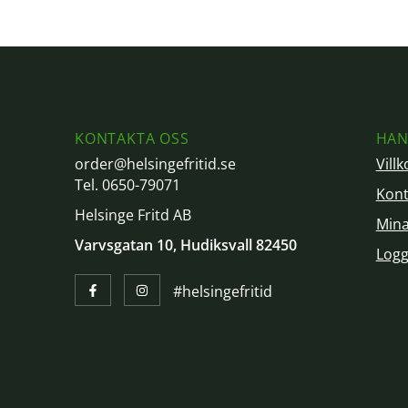
KONTAKTA OSS
HAN
order@helsingefritid.se
Villk
Tel. 0650-79071
Kont
Helsinge Fritd AB
Mina
Varvsgatan 10, Hudiksvall 82450
Logg
#helsingefritid