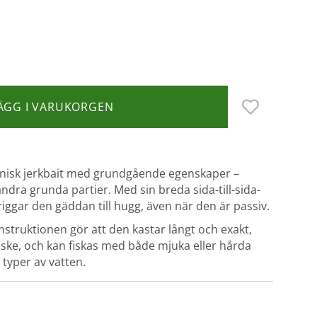
ÄGG I VARUKORGEN
onisk jerkbait med grundgående egenskaper –
andra grunda partier. Med sin breda sida-till-sida-
iggar den gäddan till hugg, även när den är passiv.
truktionen gör att den kastar långt och exakt,
kfiske, och kan fiskas med både mjuka eller hårda
a typer av vatten.