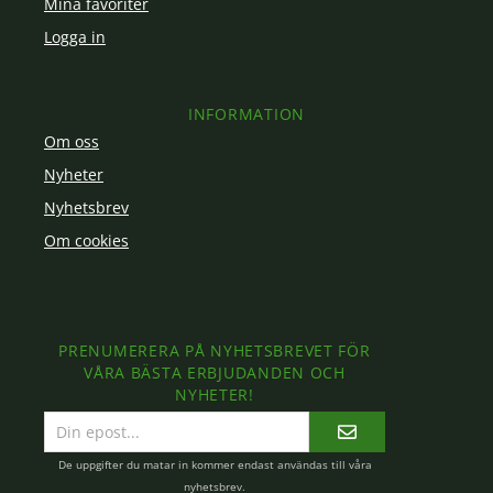
Mina favoriter
Logga in
INFORMATION
Om oss
Nyheter
Nyhetsbrev
Om cookies
PRENUMERERA PÅ NYHETSBREVET FÖR
VÅRA BÄSTA ERBJUDANDEN OCH
NYHETER!
E-
postadress
De uppgifter du matar in kommer endast användas till våra
nyhetsbrev.