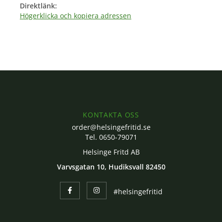
Direktlänk:
Högerklicka och kopiera adressen
KONTAKTA OSS
order@helsingefritid.se
Tel. 0650-79071
Helsinge Fritd AB
Varvsgatan 10, Hudiksvall 82450
#helsingefritid