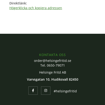
Direktlänk:
Högerklicka och kopiera adressen
KONTAKTA OSS
order@helsingefritid.se
Tel. 0650-79071
Helsinge Fritd AB
Varvsgatan 10, Hudiksvall 82450
#helsingefritid