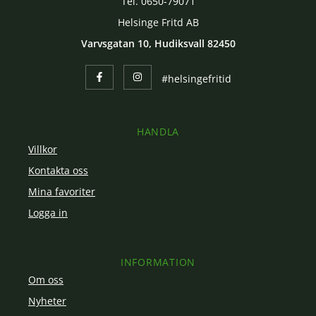
Tel. 0650-79071
Helsinge Fritd AB
Varvsgatan 10, Hudiksvall 82450
#helsingefritid
HANDLA
Villkor
Kontakta oss
Mina favoriter
Logga in
INFORMATION
Om oss
Nyheter