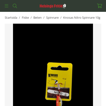
Startsida
/
Fiske
/
Beten
/
Spinnare
/
Knosas Nitro Spinnare 10g