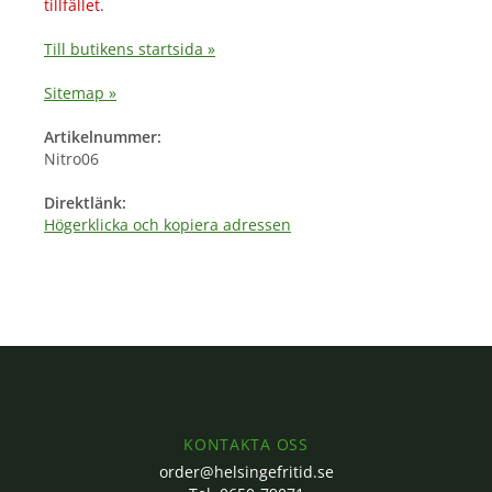
tillfället.
Till butikens startsida »
Sitemap »
Artikelnummer:
Nitro06
Direktlänk:
Högerklicka och kopiera adressen
KONTAKTA OSS
order@helsingefritid.se