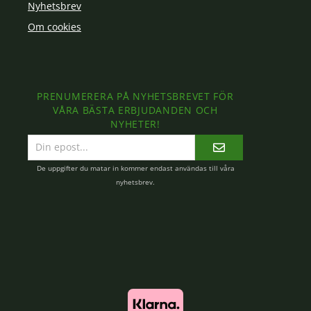
Nyhetsbrev
Om cookies
PRENUMERERA PÅ NYHETSBREVET FÖR
VÅRA BÄSTA ERBJUDANDEN OCH
NYHETER!
E-
postadress
De uppgifter du matar in kommer endast användas till våra
nyhetsbrev.