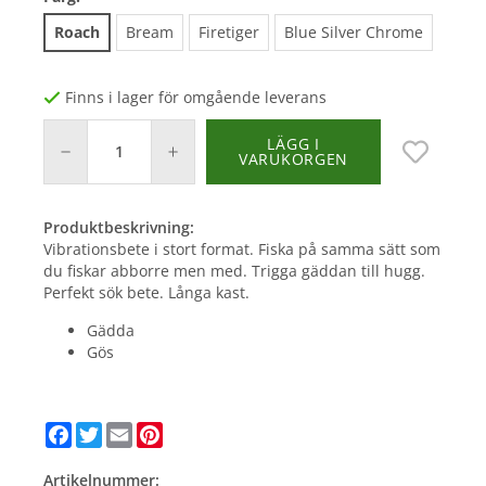
Roach
Bream
Firetiger
Blue Silver Chrome
Finns i lager för omgående leverans
LÄGG I
VARUKORGEN
Produktbeskrivning:
Vibrationsbete i stort format. Fiska på samma sätt som
du fiskar abborre men med. Trigga gäddan till hugg.
Perfekt sök bete. Långa kast.
Gädda
Gös
Facebook
Twitter
Email
Pinterest
Artikelnummer: