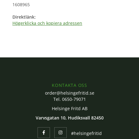
1608965
Direktlänk:
Högerklicka och kopiera adressen
KONTAKTA OSS
order@helsingefritid.se
Tel. 0650-79071
Helsinge Fritd AB
Varvsgatan 10, Hudiksvall 82450
#helsingefritid