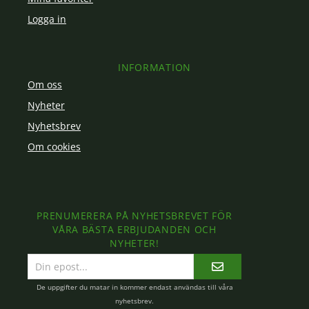
Logga in
INFORMATION
Om oss
Nyheter
Nyhetsbrev
Om cookies
PRENUMERERA PÅ NYHETSBREVET FÖR
VÅRA BÄSTA ERBJUDANDEN OCH
NYHETER!
E-
postadress
De uppgifter du matar in kommer endast användas till våra
nyhetsbrev.