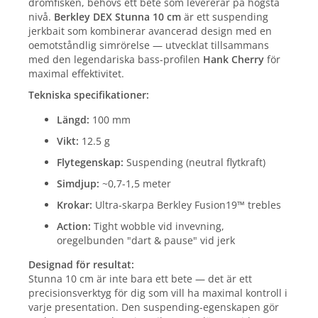
drömfisken, behövs ett bete som levererar på högsta
nivå.
Berkley DEX Stunna 10 cm
är ett suspending
jerkbait som kombinerar avancerad design med en
oemotståndlig simrörelse — utvecklat tillsammans
med den legendariska bass-profilen
Hank Cherry
för
maximal effektivitet.
Tekniska specifikationer:
Längd:
100 mm
Vikt:
12.5 g
Flytegenskap:
Suspending (neutral flytkraft)
Simdjup:
~0,7-1,5 meter
Krokar:
Ultra-skarpa Berkley Fusion19™ trebles
Action:
Tight wobble vid invevning,
oregelbunden "dart & pause" vid jerk
Designad för resultat:
Stunna 10 cm är inte bara ett bete — det är ett
precisionsverktyg för dig som vill ha maximal kontroll i
varje presentation. Den suspending-egenskapen gör