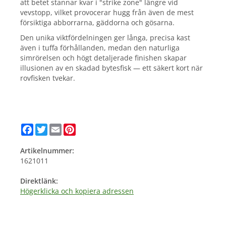
att betet stannar kvar i "strike zone" längre vid
vevstopp, vilket provocerar hugg från även de mest
försiktiga abborrarna, gäddorna och gösarna.
Den unika viktfördelningen ger långa, precisa kast
även i tuffa förhållanden, medan den naturliga
simrörelsen och högt detaljerade finishen skapar
illusionen av en skadad bytesfisk — ett säkert kort när
rovfisken tvekar.
Facebook
Twitter
Email
Pinterest
Artikelnummer:
1621011
Direktlänk:
Högerklicka och kopiera adressen