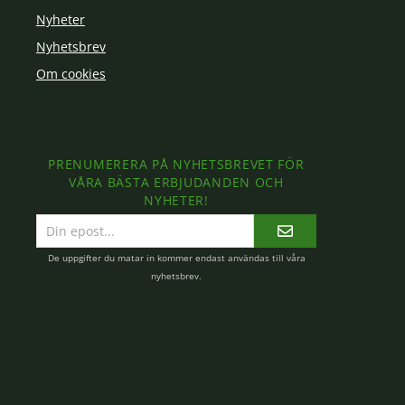
Nyheter
Nyhetsbrev
Om cookies
PRENUMERERA PÅ NYHETSBREVET FÖR
VÅRA BÄSTA ERBJUDANDEN OCH
NYHETER!
E-
postadress
De uppgifter du matar in kommer endast användas till våra
nyhetsbrev.