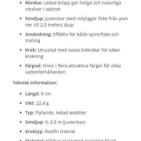
Rörelse:
Ledad kropp ger livliga och naturliga
rörelser i vattnet
Simdjup:
Justerbar sked möjliggör fiske från ytan
ner till 2,5 meters djup
Användning:
Effektiv för både spinnfiske och
trolling
Krok:
Utrustad med vassa trekrokar för säker
krokning
Färgval:
Finns i flera attraktiva färger för olika
vattenförhållanden
Teknisk information:
Längd:
9 cm
Vikt:
22,4 g
Typ:
Flytande, ledad wobbler
Simdjup:
0–2,5 m (justerbar)
Kroktyp:
Rostfri trekrok
Material:
Hållbar plast med realistisk finish