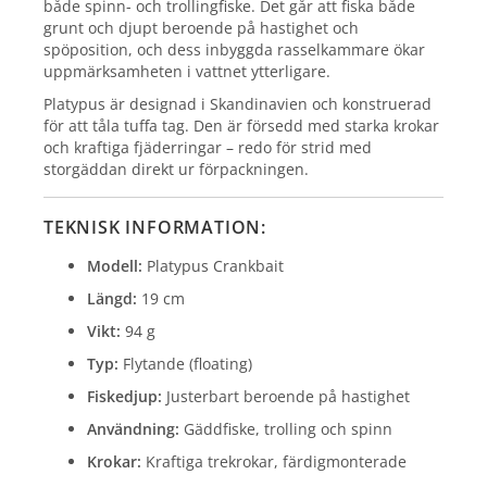
både spinn- och trollingfiske. Det går att fiska både
grunt och djupt beroende på hastighet och
spöposition, och dess inbyggda rasselkammare ökar
uppmärksamheten i vattnet ytterligare.
Platypus är designad i Skandinavien och konstruerad
för att tåla tuffa tag. Den är försedd med starka krokar
och kraftiga fjäderringar – redo för strid med
storgäddan direkt ur förpackningen.
TEKNISK INFORMATION:
Modell:
Platypus Crankbait
Längd:
19 cm
Vikt:
94 g
Typ:
Flytande (floating)
Fiskedjup:
Justerbart beroende på hastighet
Användning:
Gäddfiske, trolling och spinn
Krokar:
Kraftiga trekrokar, färdigmonterade