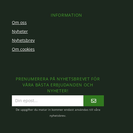
INFORMATION
Om oss
Nyheter
Nyhetsbrev
Om cookies
PRENUMERERA PÅ NYHETSBREVET FÖR
VÅRA BÄSTA ERBJUDANDEN OCH
NYHETER!
E-
postadress
De uppgifter du matar in kommer endast användas till våra
nyhetsbrev.