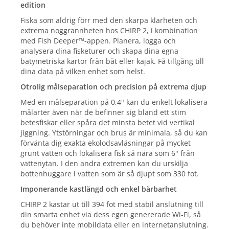
edition
Fiska som aldrig förr med den skarpa klarheten och
extrema noggrannheten hos CHIRP 2, i kombination
med Fish Deeper™-appen. Planera, logga och
analysera dina fisketurer och skapa dina egna
batymetriska kartor från båt eller kajak. Få tillgång till
dina data på vilken enhet som helst.
Otrolig målseparation och precision på extrema djup
Med en målseparation på 0,4" kan du enkelt lokalisera
målarter även när de befinner sig bland ett stim
betesfiskar eller spåra det minsta betet vid vertikal
jiggning. Ytstörningar och brus är minimala, så du kan
förvänta dig exakta ekolodsavläsningar på mycket
grunt vatten och lokalisera fisk så nära som 6" från
vattenytan. I den andra extremen kan du urskilja
bottenhuggare i vatten som är så djupt som 330 fot.
Imponerande kastlängd och enkel bärbarhet
CHIRP 2 kastar ut till 394 fot med stabil anslutning till
din smarta enhet via dess egen genererade Wi-Fi, så
du behöver inte mobildata eller en internetanslutning.