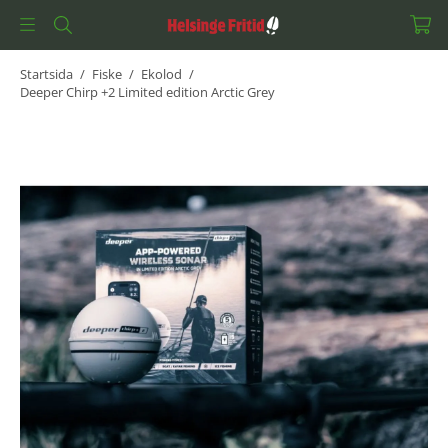
Startsida
/
Fiske
/
Ekolod
/
Deeper Chirp +2 Limited edition Arctic Grey