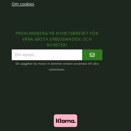
Om cookies
PRENUMERERA PÅ NYHETSBREVET FÖR
VÅRA BÄSTA ERBJUDANDEN OCH
NYHETER!
E-
postadress
De uppgifter du matar in kommer endast användas till våra
nyhetsbrev.