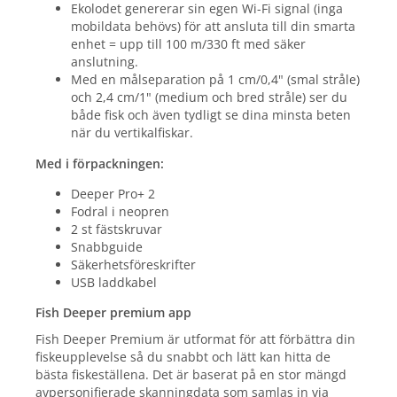
Ekolodet genererar sin egen Wi-Fi signal (inga
mobildata behövs) för att ansluta till din smarta
enhet = upp till 100 m/330 ft med säker
anslutning.
Med en målseparation på 1 cm/0,4" (smal stråle)
och 2,4 cm/1" (medium och bred stråle) ser du
både fisk och även tydligt se dina minsta beten
när du vertikalfiskar.
Med i förpackningen:
Deeper Pro+ 2
Fodral i neopren
2 st fästskruvar
Snabbguide
Säkerhetsföreskrifter
USB laddkabel
Fish Deeper premium app
Fish Deeper Premium är utformat för att förbättra din
fiskeupplevelse så du snabbt och lätt kan hitta de
bästa fiskeställena. Det är baserat på en stor mängd
avpersonifierade skanningdata som samlas in via