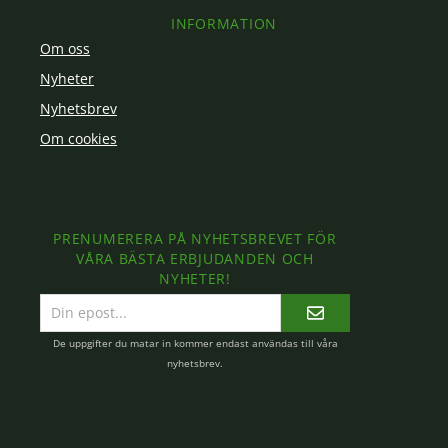
INFORMATION
Om oss
Nyheter
Nyhetsbrev
Om cookies
PRENUMERERA PÅ NYHETSBREVET FÖR
VÅRA BÄSTA ERBJUDANDEN OCH
NYHETER!
E-
postadress
De uppgifter du matar in kommer endast användas till våra
nyhetsbrev.