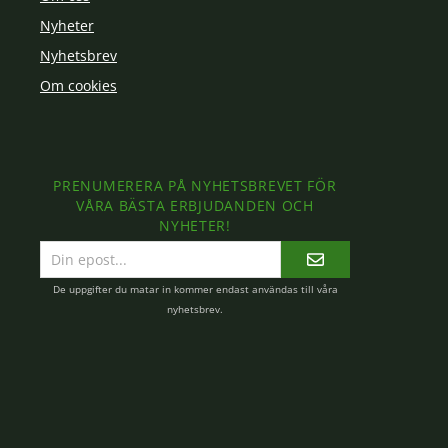
Nyheter
Nyhetsbrev
Om cookies
PRENUMERERA PÅ NYHETSBREVET FÖR
VÅRA BÄSTA ERBJUDANDEN OCH
NYHETER!
E-
postadress
De uppgifter du matar in kommer endast användas till våra
nyhetsbrev.