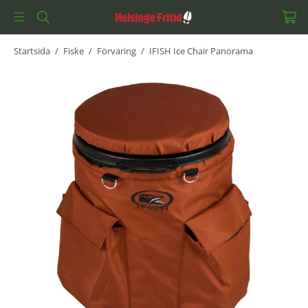
Startsida
/
Fiske
/
Förvaring
/
IFISH Ice Chair Panorama