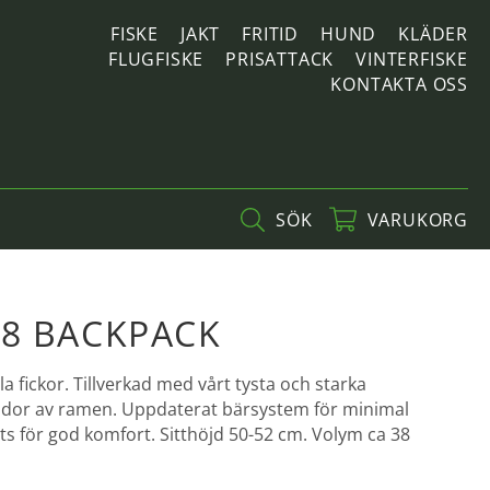
FISKE
JAKT
FRITID
HUND
KLÄDER
FLUGFISKE
PRISATTACK
VINTERFISKE
KONTAKTA OSS
SÖK
VARUKORG
8 BACKPACK
 fickor. Tillverkad med vårt tysta och starka
dor av ramen. Uppdaterat bärsystem för minimal
ts för god komfort. Sitthöjd 50-52 cm. Volym ca 38