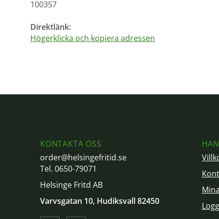
100357
Direktlänk:
Högerklicka och kopiera adressen
KONTAKTA OSS
HAN
order@helsingefritid.se
Villk
Tel. 0650-79071
Kont
Helsinge Fritd AB
Mina
Varvsgatan 10, Hudiksvall 82450
Logg