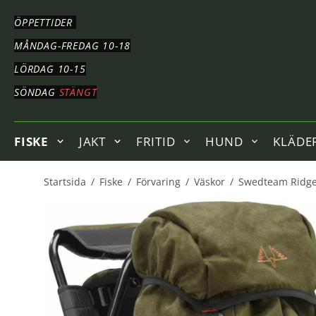
HOPPA
TILL
ÖPPETTIDER
HUVUDNAVIGERING
HOPPA
MÅNDAG-FREDAG 10-18
TILL
LÖRDAG 10-15
HUVUDINNEHÅLLET
SÖNDAG
STÄNGT
FISKE
JAKT
FRITID
HUND
KLÄDE
Startsida
/
Fiske
/
Förvaring
/
Väskor
/
Swedteam Ridge