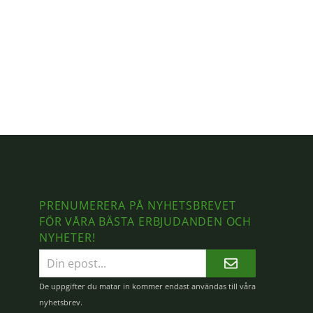
PRENUMERERA PÅ NYHETSBREVET
FÖR VÅRA BÄSTA ERBJUDANDEN OCH
NYHETER!
E-
postadress
De uppgifter du matar in kommer endast användas till våra
nyhetsbrev.