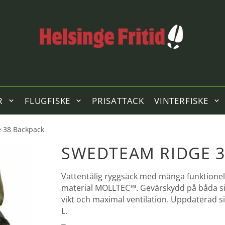
R
FLUGFISKE
PRISATTACK
VINTERFISKE
 38 Backpack
SWEDTEAM RIDGE 3
Vattentålig ryggsäck med många funktionella
material MOLLTEC™. Gevärskydd på båda si
vikt och maximal ventilation. Uppdaterad si
L.