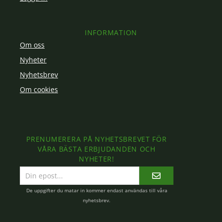
INFORMATION
Om oss
Nyheter
Nyhetsbrev
Om cookies
PRENUMERERA PÅ NYHETSBREVET FÖR
VÅRA BÄSTA ERBJUDANDEN OCH
NYHETER!
E-
postadress
De uppgifter du matar in kommer endast användas till våra
nyhetsbrev.