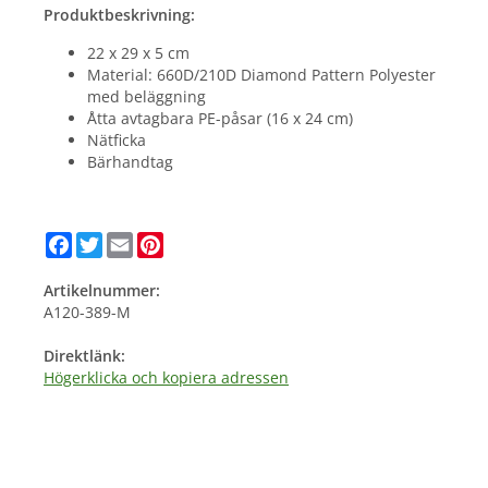
Produktbeskrivning:
22 x 29 x 5 cm
Material: 660D/210D Diamond Pattern Polyester
med beläggning
Åtta avtagbara PE-påsar (16 x 24 cm)
Nätficka
Bärhandtag
Facebook
Twitter
Email
Pinterest
Artikelnummer:
A120-389-M
Direktlänk:
Högerklicka och kopiera adressen