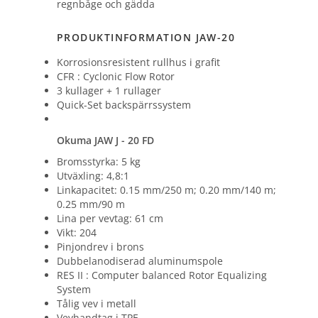
regnbåge och gädda
PRODUKTINFORMATION JAW-20
Korrosionsresistent rullhus i grafit
CFR : Cyclonic Flow Rotor
3 kullager + 1 rullager
Quick-Set backspärrssystem
Okuma JAW J - 20 FD
Bromsstyrka: 5 kg
Utväxling: 4,8:1
Linkapacitet: 0.15 mm/250 m; 0.20 mm/140 m;
0.25 mm/90 m
Lina per vevtag: 61 cm
Vikt: 204
Pinjondrev i brons
Dubbelanodiserad aluminumspole
RES II : Computer balanced Rotor Equalizing
System
Tålig vev i metall
Vevhandtag i TPE