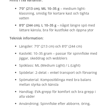
Finns i två varianter:
7'0” (213 cm), ML 10–35 g
– medium light-
klassning, smidig för kortare kast och tighta
vatten
8'0” (244 cm), L 10–35 g
– något längre spö med
lättare känsla, bra för kustfiske och öppna ytor
Teknisk information:
Längder: 7'0” (213 cm) och 8'0” (244 cm)
Kastvikt: 10–35 gram – passar för spinnfiske med
jiggar, skeddrag och wobblers
Spöklass: ML (Medium Light) / L (Light)
Spödelar: 2-delat – enkel transport och förvaring
Spömaterial: Kompositklinga med bra balans
mellan styrka och känsla
Handtag: EVA-grepp för komfort och bra grepp i
alla väder
Användning: Spinnfiske efter abborre, öring,