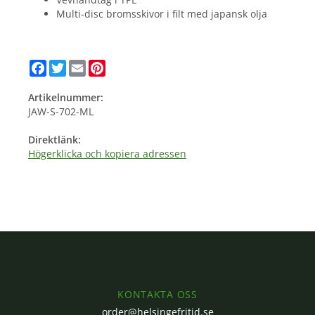
Multi-disc bromsskivor i filt med japansk olja
Facebook
Twitter
Email
Pinterest
Artikelnummer:
JAW-S-702-ML
Direktlänk:
Högerklicka och kopiera adressen
KONTAKTA OSS
order@helsingefritid.se