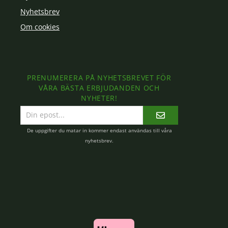
Nyhetsbrev
Om cookies
PRENUMERERA PÅ NYHETSBREVET FÖR
VÅRA BÄSTA ERBJUDANDEN OCH
NYHETER!
E-
postadress
De uppgifter du matar in kommer endast användas till våra
nyhetsbrev.