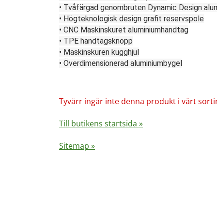
• Tvåfärgad genombruten Dynamic Design alu
• Högteknologisk design grafit reservspole
• CNC Maskinskuret aluminiumhandtag
• TPE handtagsknopp
• Maskinskuren kugghjul
• Överdimensionerad aluminiumbygel
Tyvärr ingår inte denna produkt i vårt sortime
Till butikens startsida »
Sitemap »