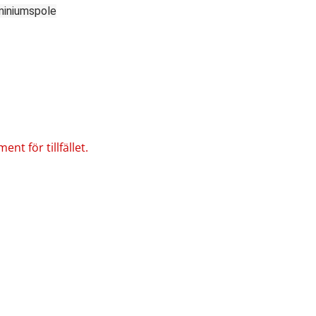
miniumspole
nt för tillfället.