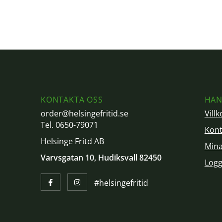
KONTAKTA OSS
HAN
order@helsingefritid.se
Villk
Tel. 0650-79071
Kont
Helsinge Fritd AB
Mina
Varvsgatan 10, Hudiksvall 82450
Logg
#helsingefritid