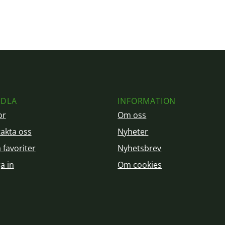
DLA
INFORMATION
or
Om oss
akta oss
Nyheter
 favoriter
Nyhetsbrev
a in
Om cookies