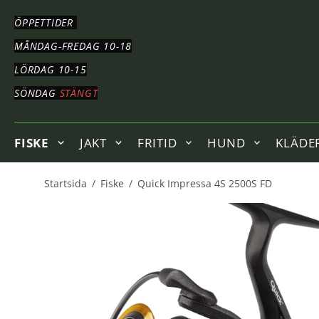
HOPPA
TILL
ÖPPETTIDER
HUVUDNAVIGERING
HOPPA
MÅNDAG-FREDAG 10-18
TILL
LÖRDAG 10-15
HUVUDINNEHÅLLET
SÖNDAG
STÄNGT
FISKE
JAKT
FRITID
HUND
KLÄDE
Startsida
/
Fiske
/
Quick Impressa 4S 2500S FD