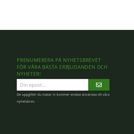
PRENUMERERA PÅ NYHETSBREVET
FÖR VÅRA BÄSTA ERBJUDANDEN OCH
NYHETER!
E-
postadress
De uppgifter du matar in kommer endast användas till våra
nyhetsbrev.