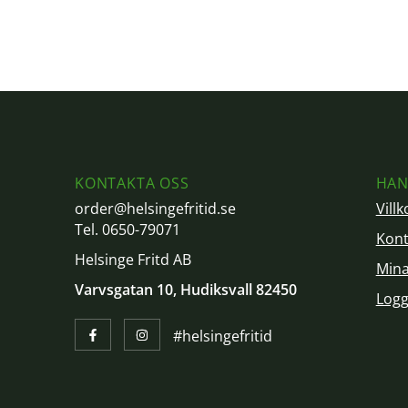
KONTAKTA OSS
HAN
order@helsingefritid.se
Villk
Tel. 0650-79071
Kont
Helsinge Fritd AB
Mina
Varvsgatan 10, Hudiksvall 82450
Logg
#helsingefritid