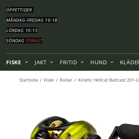
HOPPA
TILL
ÖPPETTIDER
HUVUDNAVIGERING
HOPPA
MÅNDAG-FREDAG 10-18
TILL
LÖRDAG 10-15
HUVUDINNEHÅLLET
SÖNDAG
STÄNGT
FISKE
JAKT
FRITID
HUND
KLÄDE
Startsida
/
Fiske
/
Rullar
/
Kinetic Hellcat Baitcast 201-