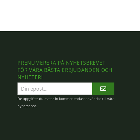
PRENUMERERA PÅ NYHETSBREVET
FÖR VÅRA BÄSTA ERBJUDANDEN OCH
NYHETER!
E-
postadress
De uppgifter du matar in kommer endast användas till våra
nyhetsbrev.