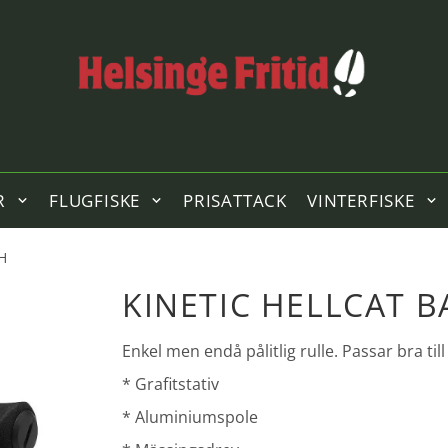
R
FLUGFISKE
PRISATTACK
VINTERFISKE
LH
KINETIC HELLCAT B
Enkel men endå pålitlig rulle. Passar bra till 
* Grafitstativ
* Aluminiumspole