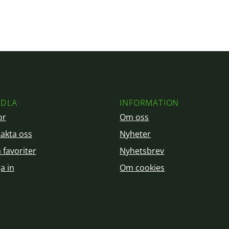
DLA
INFORMATION
or
Om oss
akta oss
Nyheter
 favoriter
Nyhetsbrev
a in
Om cookies