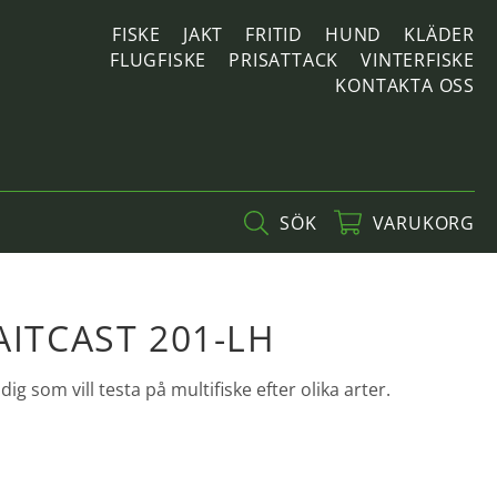
FISKE
JAKT
FRITID
HUND
KLÄDER
FLUGFISKE
PRISATTACK
VINTERFISKE
KONTAKTA OSS
SÖK
VARUKORG
AITCAST 201-LH
dig som vill testa på multifiske efter olika arter.