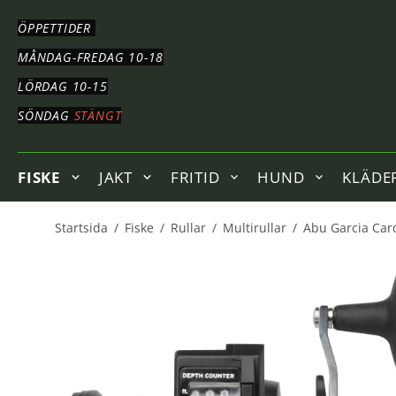
HOPPA
TILL
ÖPPETTIDER
HUVUDNAVIGERING
HOPPA
MÅNDAG-FREDAG 10-18
TILL
LÖRDAG 10-15
HUVUDINNEHÅLLET
SÖNDAG
STÄNGT
FISKE
JAKT
FRITID
HUND
KLÄDE
Startsida
/
Fiske
/
Rullar
/
Multirullar
/
Abu Garcia Card