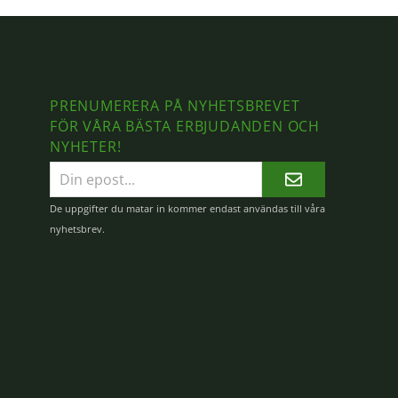
PRENUMERERA PÅ NYHETSBREVET
FÖR VÅRA BÄSTA ERBJUDANDEN OCH
NYHETER!
E-
postadress
De uppgifter du matar in kommer endast användas till våra
nyhetsbrev.