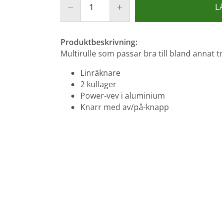
L
Produktbeskrivning:
Multirulle som passar bra till bland annat t
Linräknare
2 kullager
Power-vev i aluminium
Knarr med av/på-knapp