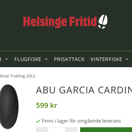
R
FLUGFISKE
PRISATTACK
VINTERFISKE
inal Trolling 20LC
ABU GARCIA CARDI
599 kr
Finns i lager för omgående leverans