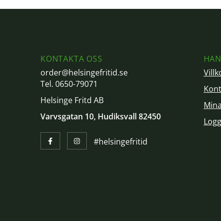
KONTAKTA OSS
HAN
order@helsingefritid.se
Villk
Tel. 0650-79071
Kont
Helsinge Fritd AB
Mina
Varvsgatan 10, Hudiksvall 82450
Logg
#helsingefritid