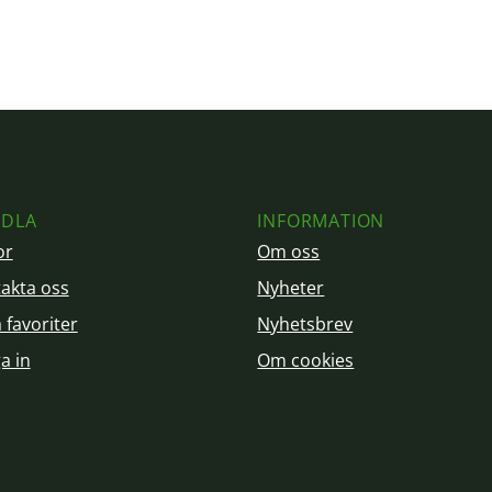
DLA
INFORMATION
or
Om oss
akta oss
Nyheter
 favoriter
Nyhetsbrev
a in
Om cookies