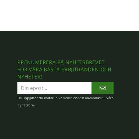
PRENUMERERA PÅ NYHETSBREVET
FÖR VÅRA BÄSTA ERBJUDANDEN OCH
NYHETER!
E-
postadress
De uppgifter du matar in kommer endast användas till våra
nyhetsbrev.