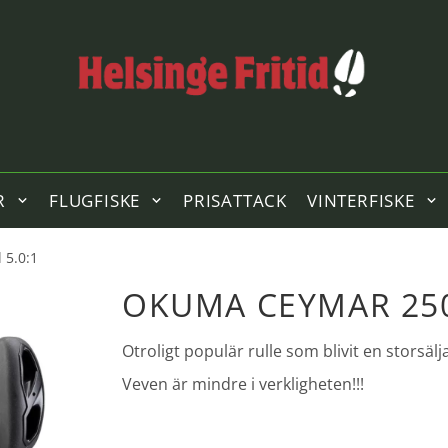
R
FLUGFISKE
PRISATTACK
VINTERFISKE
 5.0:1
OKUMA CEYMAR 250
Otroligt populär rulle som blivit en storsälj
Veven är mindre i verkligheten!!!