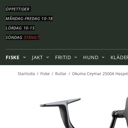
HOPPA
TILL
ÖPPETTIDER
HUVUDNAVIGERING
HOPPA
MÅNDAG-FREDAG 10-18
TILL
LÖRDAG 10-15
HUVUDINNEHÅLLET
SÖNDAG
STÄNGT
FISKE
JAKT
FRITID
HUND
KLÄDE
Startsida
/
Fiske
/
Rullar
/
Okuma Ceymar 2500A Haspel