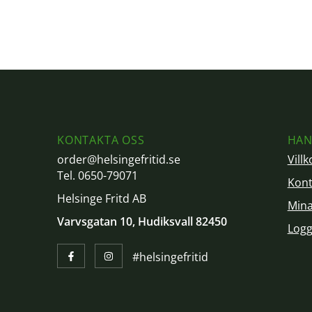
KONTAKTA OSS
HAN
order@helsingefritid.se
Villk
Tel. 0650-79071
Kont
Helsinge Fritd AB
Mina
Varvsgatan 10, Hudiksvall 82450
Logg
#helsingefritid