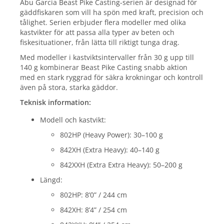
Abu Garcia Beast Pike Casting-serien är designad för
gäddfiskaren som vill ha spön med kraft, precision och
tålighet. Serien erbjuder flera modeller med olika
kastvikter för att passa alla typer av beten och
fiskesituationer, från lätta till riktigt tunga drag.
Med modeller i kastviktsintervaller från 30 g upp till
140 g kombinerar Beast Pike Casting snabb aktion
med en stark ryggrad för säkra krokningar och kontroll
även på stora, starka gäddor.
Teknisk information:
Modell och kastvikt:
802HP (Heavy Power): 30–100 g
842XH (Extra Heavy): 40–140 g
842XXH (Extra Extra Heavy): 50–200 g
Längd:
802HP: 8’0” / 244 cm
842XH: 8’4” / 254 cm