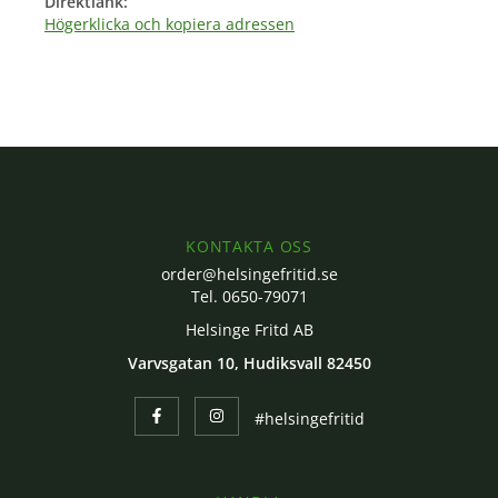
Direktlänk:
Högerklicka och kopiera adressen
KONTAKTA OSS
order@helsingefritid.se
Tel. 0650-79071
Helsinge Fritd AB
Varvsgatan 10, Hudiksvall 82450
#helsingefritid