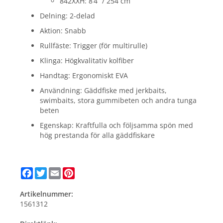
842XXH: 8’4” / 254 cm
Delning: 2-delad
Aktion: Snabb
Rullfäste: Trigger (för multirulle)
Klinga: Högkvalitativ kolfiber
Handtag: Ergonomiskt EVA
Användning: Gäddfiske med jerkbaits,
swimbaits, stora gummibeten och andra tunga
beten
Egenskap: Kraftfulla och följsamma spön med
hög prestanda för alla gäddfiskare
Facebook
Twitter
Email
Pinterest
Artikelnummer:
1561312