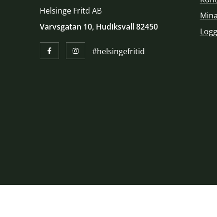
Helsinge Fritd AB
Mina
Varvsgatan 10, Hudiksvall 82450
Logg
#helsingefritid