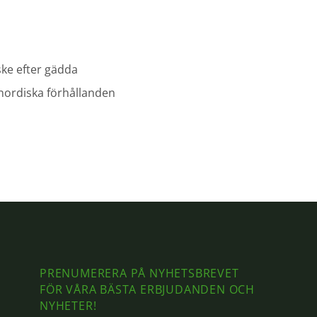
n
iske efter gädda
 nordiska förhållanden
PRENUMERERA PÅ NYHETSBREVET
FÖR VÅRA BÄSTA ERBJUDANDEN OCH
NYHETER!