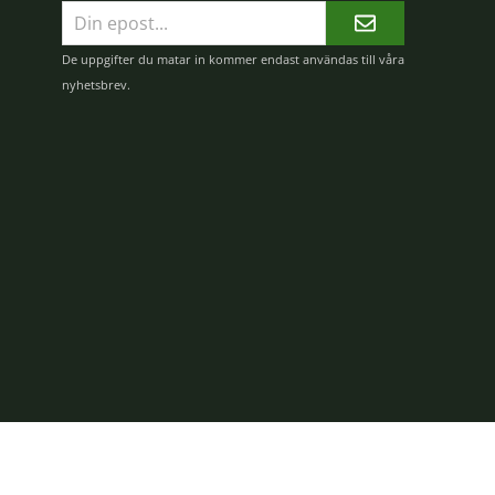
E-
postadress
De uppgifter du matar in kommer endast användas till våra
nyhetsbrev.