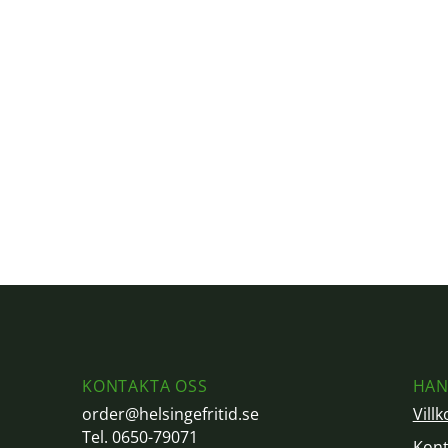
KONTAKTA OSS
HAN
order@helsingefritid.se
Villk
Tel. 0650-79071
Kont