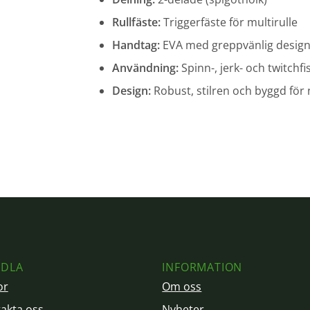
Rullfäste:
Triggerfäste för multirulle
Handtag:
EVA med greppvänlig desig
Användning:
Spinn-, jerk- och twitchf
Design:
Robust, stilren och byggd för
DLA
INFORMATION
or
Om oss
akta oss
Nyheter