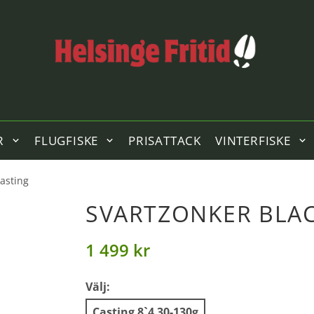
R
FLUGFISKE
PRISATTACK
VINTERFISKE
Casting
SVARTZONKER BLAC
1 499 kr
Välj:
Casting 8`4 30-130g