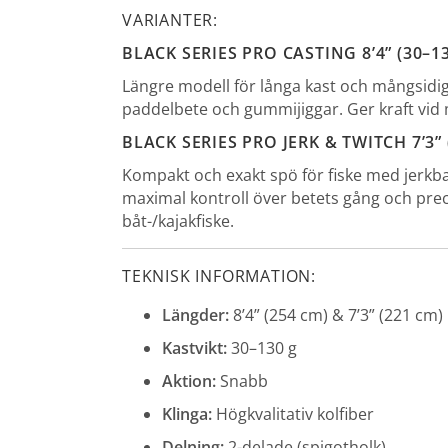
VARIANTER:
BLACK SERIES PRO CASTING 8’4” (30–13
Längre modell för långa kast och mångsidi
paddelbete och gummijiggar. Ger kraft vid m
BLACK SERIES PRO JERK & TWITCH 7’3” 
Kompakt och exakt spö för fiske med jerkba
maximal kontroll över betets gång och precisi
båt-/kajakfiske.
TEKNISK INFORMATION:
Längder:
8’4” (254 cm) & 7’3” (221 cm)
Kastvikt:
30–130 g
Aktion:
Snabb
Klinga:
Högkvalitativ kolfiber
Delning:
2-delade (spigotholk)