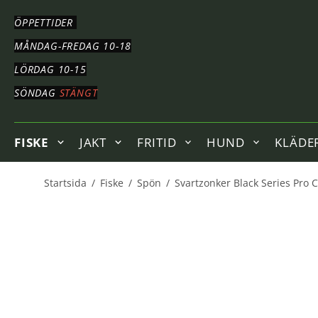
HOPPA
TILL
ÖPPETTIDER
HUVUDNAVIGERING
HOPPA
MÅNDAG-FREDAG 10-18
TILL
LÖRDAG 10-15
HUVUDINNEHÅLLET
SÖNDAG
STÄNGT
FISKE
JAKT
FRITID
HUND
KLÄDE
Startsida
/
Fiske
/
Spön
/
Svartzonker Black Series Pro 