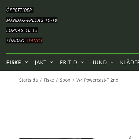
HOPPA
TILL
ÖPPETTIDER
HUVUDNAVIGERING
HOPPA
MÅNDAG-FREDAG 10-18
TILL
LÖRDAG 10-15
HUVUDINNEHÅLLET
SÖNDAG
STÄNGT
FISKE
JAKT
FRITID
HUND
KLÄDE
Startsida
/
Fiske
/
Spön
/
W4 Powercast-T 2nd