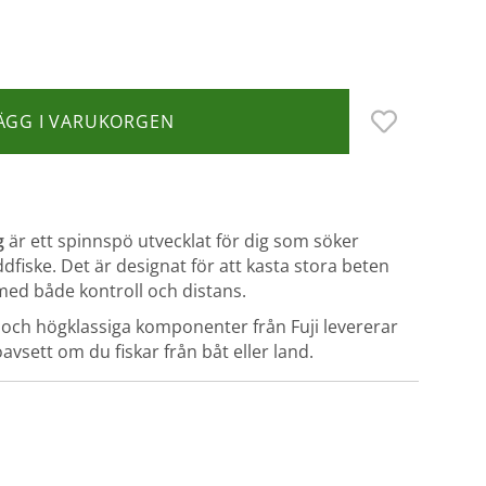
ÄGG I VARUKORGEN
g
är ett spinnspö utvecklat för dig som söker
dfiske. Det är designat för att kasta stora beten
med både kontroll och distans.
er och högklassiga komponenter från Fuji levererar
avsett om du fiskar från båt eller land.