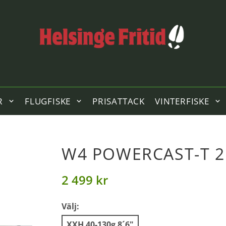
R
FLUGFISKE
PRISATTACK
VINTERFISKE
W4 POWERCAST-T 
2 499 kr
Välj:
XXH 40-130g 8´6"