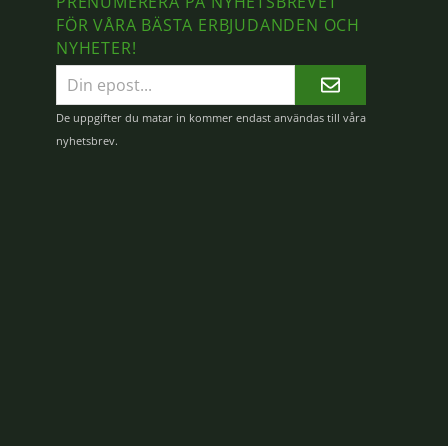
PRENUMERERA PÅ NYHETSBREVET
FÖR VÅRA BÄSTA ERBJUDANDEN OCH
NYHETER!
E-
postadress
De uppgifter du matar in kommer endast användas till våra
nyhetsbrev.