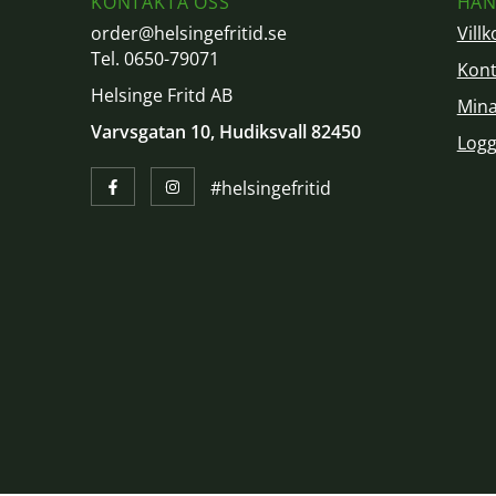
KONTAKTA OSS
HAN
order@helsingefritid.se
Villk
Tel. 0650-79071
Kont
Helsinge Fritd AB
Mina
Varvsgatan 10, Hudiksvall 82450
Logg
#helsingefritid