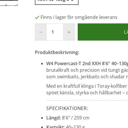
Finns i lager för omgående leverans
L
Produktbeskrivning:
W4 Powercast-T 2nd XXH 8'6" 40–130
brutalkraft och precision vid tungt gäd
som swimbaits, jerkbaits och shadar 
Med en kraftfull klinga i Toray-kolfib
spöet känsla, styrka och hållbarhet – o
SPECIFIKATIONER:
Längd:
8'6" / 259 cm
Kastvikt:
40–130 g