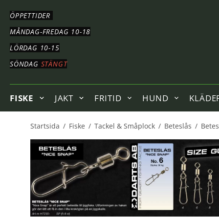
HOPPA
TILL
ÖPPETTIDER
HUVUDNAVIGERING
HOPPA
MÅNDAG-FREDAG 10-18
TILL
LÖRDAG 10-15
HUVUDINNEHÅLLET
SÖNDAG
STÄNGT
FISKE
JAKT
FRITID
HUND
KLÄDE
Startsida
/
Fiske
/
Tackel & Småplock
/
Beteslås
/
Betes