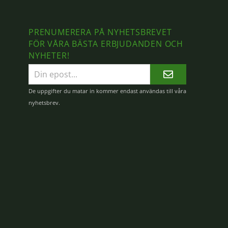
PRENUMERERA PÅ NYHETSBREVET
FÖR VÅRA BÄSTA ERBJUDANDEN OCH
NYHETER!
E-
postadress
De uppgifter du matar in kommer endast användas till våra
nyhetsbrev.