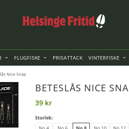
R
FLUGFISKE
PRISATTACK
VINTERFISKE
lås Nice Snap
BETESLÅS NICE SNA
39 kr
Storlek:
No.4
No.6
No.8
No.10
No.12