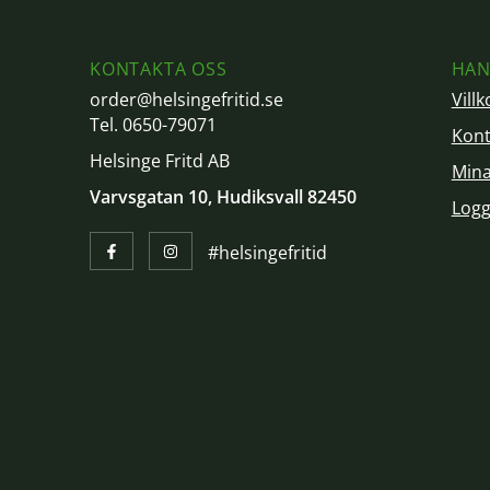
KONTAKTA OSS
HAN
order@helsingefritid.se
Villk
Tel. 0650-79071
Kont
Helsinge Fritd AB
Mina
Varvsgatan 10, Hudiksvall 82450
Logg
#helsingefritid