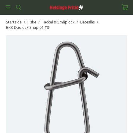
Startsida
/
Fiske
/
Tackel & Småplock
/
Beteslås
/
BKK Duolock Snap-51 #0