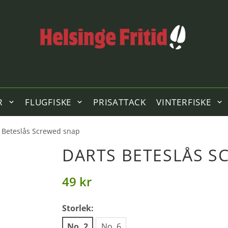
R
FLUGFISKE
PRISATTACK
VINTERFISKE
 Beteslås Screwed snap
DARTS BETESLÅS S
49 kr
Storlek:
No. 2
No. 6