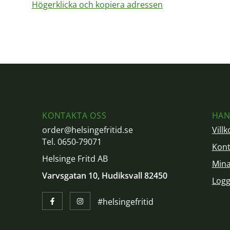
Högerklicka och kopiera adressen
KONTAKTA OSS
HAN
order@helsingefritid.se
Villk
Tel. 0650-79071
Kont
Helsinge Fritd AB
Mina
Varvsgatan 10, Hudiksvall 82450
Logg
#helsingefritid