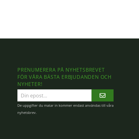
PRENUMERERA PÅ NYHETSBREVET
FÖR VÅRA BÄSTA ERBJUDANDEN OCH
NYHETER!
E-
postadress
De uppgifter du matar in kommer endast användas till våra
nyhetsbrev.