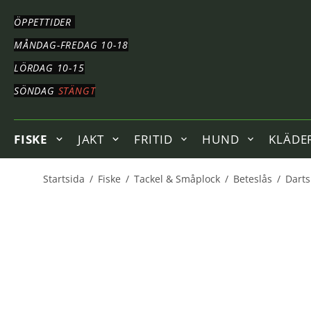
HOPPA
TILL
ÖPPETTIDER
HUVUDNAVIGERING
HOPPA
MÅNDAG-FREDAG 10-18
TILL
LÖRDAG 10-15
HUVUDINNEHÅLLET
SÖNDAG
STÄNGT
FISKE
JAKT
FRITID
HUND
KLÄDE
Startsida
/
Fiske
/
Tackel & Småplock
/
Beteslås
/
Darts