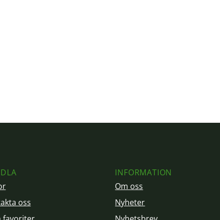
DLA
INFORMATION
or
Om oss
akta oss
Nyheter
 favoriter
Nyhetsbrev