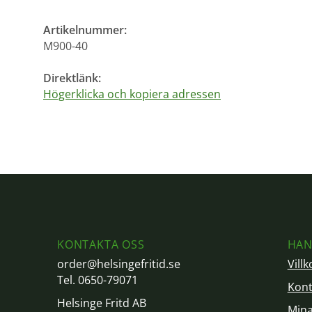
Artikelnummer:
M900-40
Direktlänk:
Högerklicka och kopiera adressen
KONTAKTA OSS
HAN
order@helsingefritid.se
Villk
Tel. 0650-79071
Kont
Helsinge Fritd AB
Mina