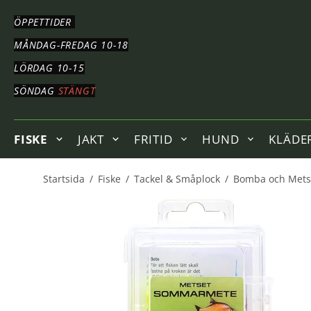
HOPPA
TILL
ÖPPETTIDER
HUVUDNAVIGERING
HOPPA
MÅNDAG-FREDAG 10-18
TILL
LÖRDAG 10-15
HUVUDINNEHÅLLET
SÖNDAG
STÄNGT
FISKE
JAKT
FRITID
HUND
KLÄDE
Startsida
/
Fiske
/
Tackel & Småplock
/
Bomba och Mets