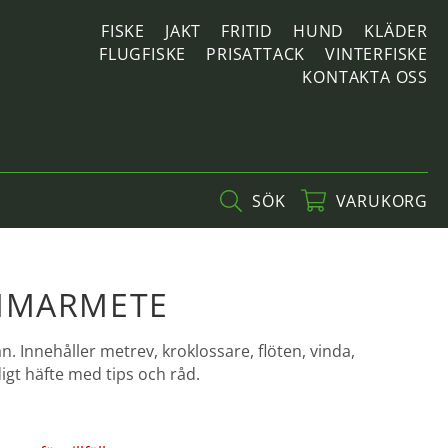
FISKE
JAKT
FRITID
HUND
KLÄDER
FLUGFISKE
PRISATTACK
VINTERFISKE
KONTAKTA OSS
SÖK
VARUKORG
MMARMETE
. Innehåller metrev, kroklossare, flöten, vinda,
digt häfte med tips och råd.