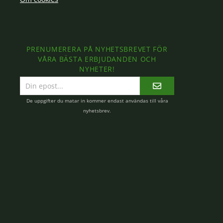
PRENUMERERA PÅ NYHETSBREVET FÖR
VÅRA BÄSTA ERBJUDANDEN OCH
NYHETER!
E-
postadress
De uppgifter du matar in kommer endast användas till våra
nyhetsbrev.