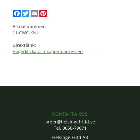
Facebook
Twitter
Email
Pinterest
Artikelnummer:
11-CWC-KNU
Direktlänk:
Högerklicka och kopiera adressen
KONTAKTA OSS
order@helsingefritid.se
Tel. 0650-79071
Helsinge Fritd AB