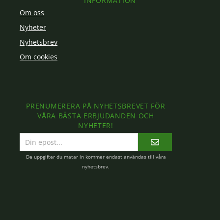
INFORMATION
Om oss
Nyheter
Nyhetsbrev
Om cookies
PRENUMERERA PÅ NYHETSBREVET FÖR
VÅRA BÄSTA ERBJUDANDEN OCH
NYHETER!
E-
postadress
De uppgifter du matar in kommer endast användas till våra
nyhetsbrev.