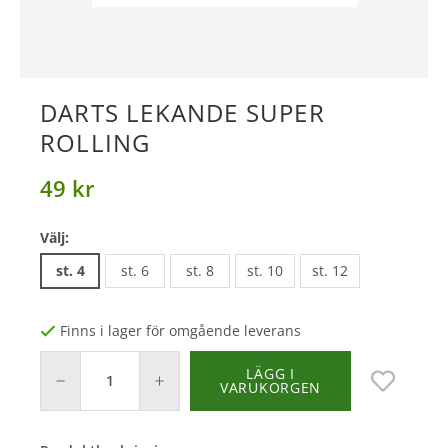
DARTS LEKANDE SUPER
ROLLING
49 kr
Välj:
st. 4
st. 6
st. 8
st. 10
st. 12
Finns i lager för omgående leverans
LÄGG I
VARUKORGEN