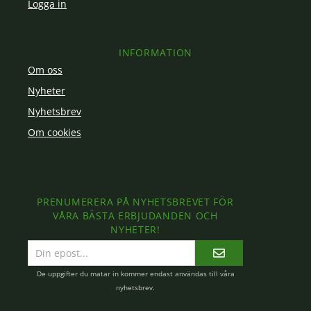
Logga in
INFORMATION
Om oss
Nyheter
Nyhetsbrev
Om cookies
PRENUMERERA PÅ NYHETSBREVET FÖR
VÅRA BÄSTA ERBJUDANDEN OCH
NYHETER!
E-
postadress
De uppgifter du matar in kommer endast användas till våra
nyhetsbrev.