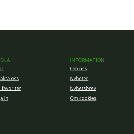
DLA
INFORMATION
or
Om oss
akta oss
Nyheter
 favoriter
Nyhetsbrev
a in
Om cookies