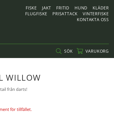
FISKE
JAKT
FRITID
HUND
KLÄDER
FLUGFISKE
PRISATTACK
VINTERFISKE
KONTAKTA OSS
SÖK
VARUKORG
IL WILLOW
ail från darts!
nt för tillfället.