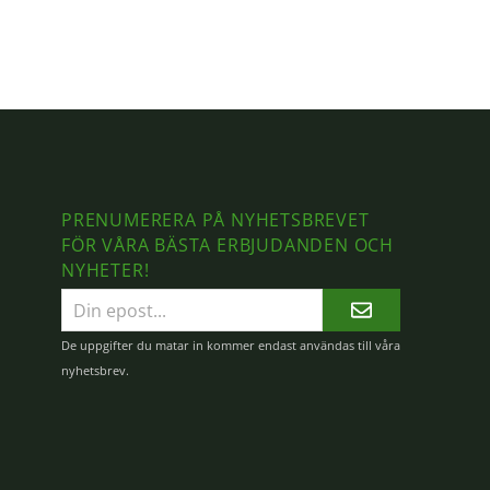
PRENUMERERA PÅ NYHETSBREVET
FÖR VÅRA BÄSTA ERBJUDANDEN OCH
NYHETER!
E-
postadress
De uppgifter du matar in kommer endast användas till våra
nyhetsbrev.