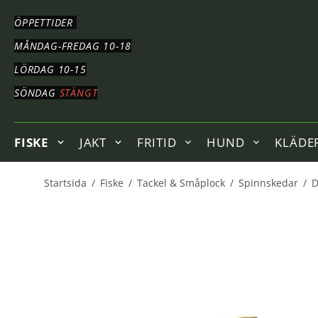
HOPPA
TILL
ÖPPETTIDER
HUVUDNAVIGERING
HOPPA
MÅNDAG-FREDAG 10-18
TILL
LÖRDAG 10-15
HUVUDINNEHÅLLET
SÖNDAG
STÄNGT
FISKE
JAKT
FRITID
HUND
KLÄDE
Startsida
/
Fiske
/
Tackel & Småplock
/
Spinnskedar
/
D