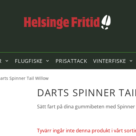
R
FLUGFISKE
PRISATTACK
VINTERFISKE
arts Spinner Tail Willow
DARTS SPINNER TA
Sätt fart på dina gummibeten med Spinner t
Tyvärr ingår inte denna produkt i vårt sortime