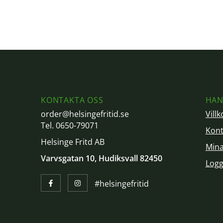
KONTAKTA OSS
HAN
order@helsingefritid.se
Villk
Tel. 0650-79071
Kont
Helsinge Fritd AB
Mina
Varvsgatan 10, Hudiksvall 82450
Logg
#helsingefritid