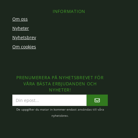
INFORMATION
Om oss
Nyheter
Nyhetsbrev
Om cookies
PRENUMERERA PÅ NYHETSBREVET FÖR
VÅRA BÄSTA ERBJUDANDEN OCH
NYHETER!
E-
postadress
De uppgifter du matar in kommer endast användas till våra
nyhetsbrev.