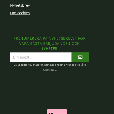
Nyhetsbrev
Om cookies
PRENUMERERA PÅ NYHETSBREVET FÖR
VÅRA BÄSTA ERBJUDANDEN OCH
NYHETER!
E-
postadress
De uppgifter du matar in kommer endast användas till våra
nyhetsbrev.