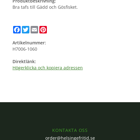
Produktbeskrivning:
Bra tafs till Gädd och Gösfisket.
Facebook
Twitter
Email
Pinterest
Artikelnummer:
H7006-1060
Direktlänk:
Högerklicka och kopiera adressen
KONTAKTA OSS
order@helsingefritid.se