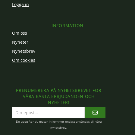
Logga in
INFORMATION
Om oss
Nyheter
Nyhetsbrev
Om cookies
PRENUMERERA PÅ NYHETSBREVET FÖR
VÅRA BÄSTA ERBJUDANDEN OCH
NYHETER!
E-
postadress
De uppgifter du matar in kommer endast användas till våra
nyhetsbrev.