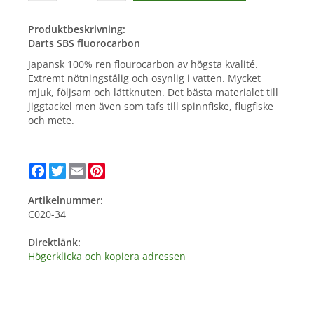
Produktbeskrivning:
Darts SBS fluorocarbon
Japansk 100% ren flourocarbon av högsta kvalité.
Extremt nötningstålig och osynlig i vatten. Mycket
mjuk, följsam och lättknuten. Det bästa materialet till
jiggtackel men även som tafs till spinnfiske, flugfiske
och mete.
Facebook
Twitter
Email
Pinterest
Artikelnummer:
C020-34
Direktlänk:
Högerklicka och kopiera adressen