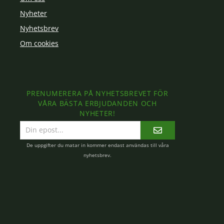
Nyheter
Nyhetsbrev
Om cookies
PRENUMERERA PÅ NYHETSBREVET FÖR
VÅRA BÄSTA ERBJUDANDEN OCH
NYHETER!
E-
postadress
De uppgifter du matar in kommer endast användas till våra
nyhetsbrev.