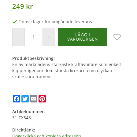
249 kr
Finns i lager för omgående leverans
LÄGG I
VARUKORGEN
Produktbeskrivning:
En av marknadens starkaste kraftavbitare som enkelt
klipper igenom dom största krokarna om olyckan
skulle vara framme.
Facebook
Twitter
Email
Pinterest
Artikelnummer:
31-TX543
Direktlänk:
Högerklicka och kopiera adressen