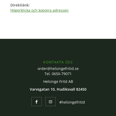
Direktlänk:
Högerklicka och kopiera adressen
KONTAKTA OSS
order@helsingefritid.se
Tel. 0650-79071
Helsinge Fritd AB
Varvsgatan 10, Hudiksvall 82450
#helsingefritid