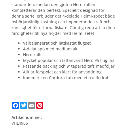
standarden, medan den gjutna Hero-rullen
kompletterar den perfekt. Speciellt designad för
denna serie, erbjuder det 4-delade Helmi-spöet både
nybörjarvänlig kastning och imponerande kraft och
känslighet för erfarna fiskare. Gör dig redo att ta dina
färdigheter till nya höjder med Helmi setet
Välbalanserat och lättkastat flugset
4-delat spö med medium ak
Hero-rulle
Mycket populär och lättanvänd Hero 95 fluglina
Passande backing och 9' taperad tafs medföljer
Allt är förspolat och klart för användning
Kommer i en Cordura-tub med ett rullfodral
Facebook
Twitter
Email
Pinterest
Artikelnummer:
VHL4905