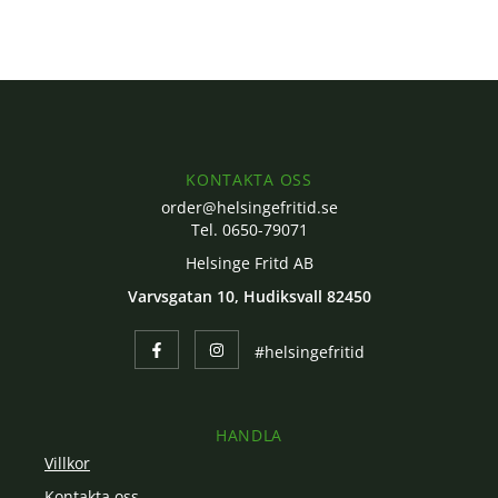
KONTAKTA OSS
order@helsingefritid.se
Tel. 0650-79071
Helsinge Fritd AB
Varvsgatan 10, Hudiksvall 82450
#helsingefritid
HANDLA
Villkor
Kontakta oss