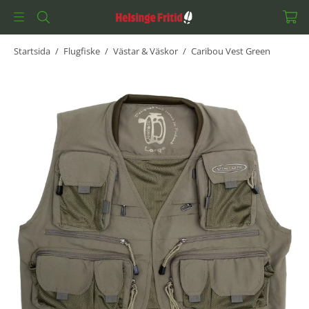
Startsida
/
Flugfiske
/
Västar & Väskor
/
Caribou Vest Green