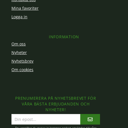
Mina favoriter
Logga in
INFORMATION
Om oss
Nyheter
Nyhetsbrev
Om cookies
PRENUMERERA PÅ NYHETSBREVET FÖR
VÅRA BÄSTA ERBJUDANDEN OCH
NYHETER!
E-
postadress
De uppgifter du matar in kommer endast användas till våra