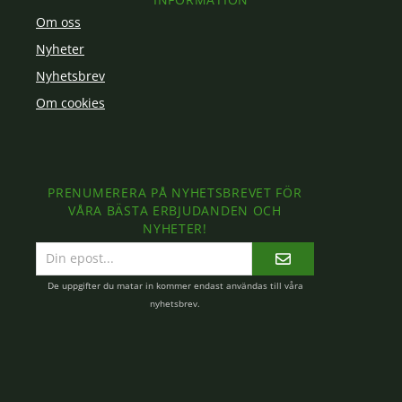
Om oss
Nyheter
Nyhetsbrev
Om cookies
PRENUMERERA PÅ NYHETSBREVET FÖR
VÅRA BÄSTA ERBJUDANDEN OCH
NYHETER!
E-
postadress
De uppgifter du matar in kommer endast användas till våra
nyhetsbrev.