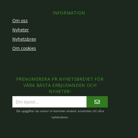
INFORMATION
Om oss
Nyheter
Nyhetsbrev
Om cookies
PRENUMERERA PÅ NYHETSBREVET FÖR
VÅRA BÄSTA ERBJUDANDEN OCH
NYHETER!
E-
postadress
De uppgifter du matar in kommer endast användas till våra
nyhetsbrev.