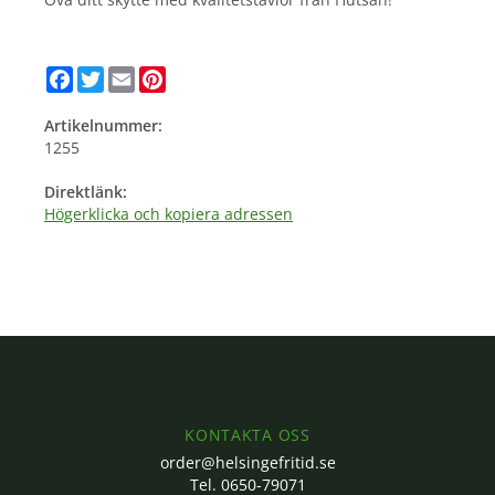
Facebook
Twitter
Email
Pinterest
Artikelnummer:
1255
Direktlänk:
Högerklicka och kopiera adressen
KONTAKTA OSS
order@helsingefritid.se
Tel. 0650-79071