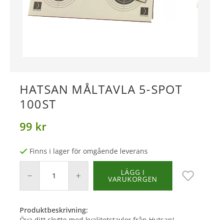
HATSAN MÅLTAVLA 5-SPOT
100ST
99 kr
Finns i lager för omgående leverans
LÄGG I
VARUKORGEN
Produktbeskrivning:
Öva ditt skytte med kvalitetstavlor från Hutsan!