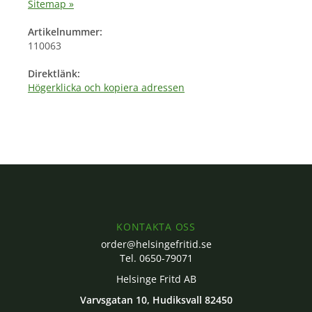
Sitemap »
Artikelnummer:
110063
Direktlänk:
Högerklicka och kopiera adressen
KONTAKTA OSS
order@helsingefritid.se
Tel. 0650-79071
Helsinge Fritd AB
Varvsgatan 10, Hudiksvall 82450