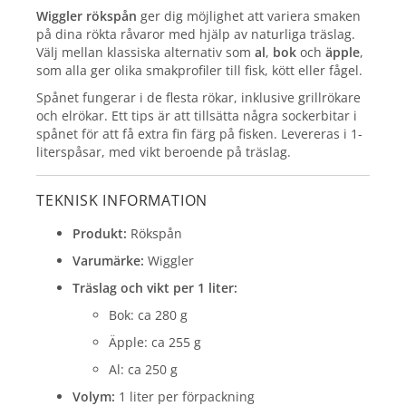
Wiggler rökspån
ger dig möjlighet att variera smaken
på dina rökta råvaror med hjälp av naturliga träslag.
Välj mellan klassiska alternativ som
al
,
bok
och
äpple
,
som alla ger olika smakprofiler till fisk, kött eller fågel.
Spånet fungerar i de flesta rökar, inklusive grillrökare
och elrökar. Ett tips är att tillsätta några sockerbitar i
spånet för att få extra fin färg på fisken. Levereras i 1-
literspåsar, med vikt beroende på träslag.
TEKNISK INFORMATION
Produkt:
Rökspån
Varumärke:
Wiggler
Träslag och vikt per 1 liter:
Bok: ca 280 g
Äpple: ca 255 g
Al: ca 250 g
Volym:
1 liter per förpackning