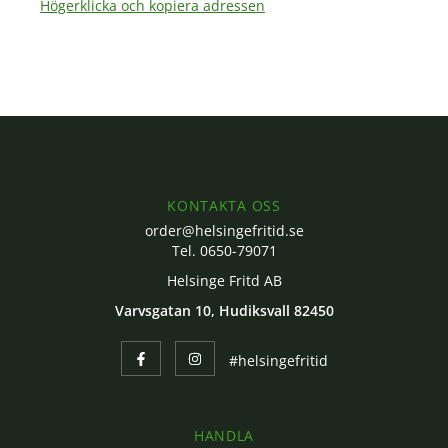
Högerklicka och kopiera adressen
KONTAKTA OSS
order@helsingefritid.se
Tel. 0650-79071
Helsinge Fritd AB
Varvsgatan 10, Hudiksvall 82450
#helsingefritid
HANDLA