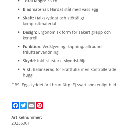
Total längd:
36 cm
Bladmaterial:
Härdat stål med vass egg
Skaft:
Halkskyddat och stöttåligt
kompositmaterial
Design:
Ergonomisk form för säkert grepp och
kontroll
Funktion:
Vedklyvning, kapning, allround
friluftsanvändning
Skydd:
Inkl. slitstarkt skyddshölje
Vikt:
Balanserad för kraftfulla men kontrollerade
hugg
OBS! Eggskyddet är i brun färg. Ej svart som enligt bild
Facebook
Twitter
Email
Pinterest
Artikelnummer:
20236301