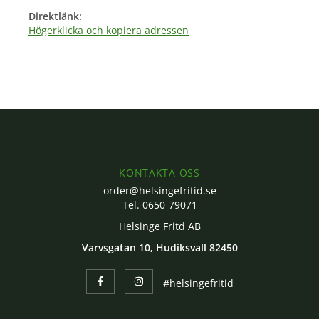
Direktlänk:
Högerklicka och kopiera adressen
KONTAKTA OSS
order@helsingefritid.se
Tel. 0650-79071
Helsinge Fritd AB
Varvsgatan 10, Hudiksvall 82450
#helsingefritid