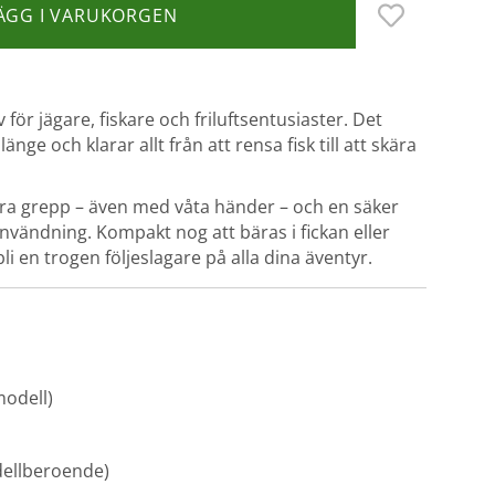
ÄGG I VARUKORGEN
för jägare, fiskare och friluftsentusiaster. Det
länge och klarar allt från att rensa fisk till att skära
ra grepp – även med våta händer – och en säker
nvändning. Kompakt nog att bäras i fickan eller
 bli en trogen följeslagare på alla dina äventyr.
odell)
odellberoende)