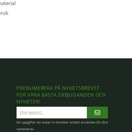
aterial
bruk
PRENUMERERA PÅ NYHETSBREVET
FÖR VÅRA BÄSTA ERBJUDANDEN OCH
NYHETER!
E-
postadress
De uppgifter du matar in kommer endast användas till våra
nyhetsbrev.