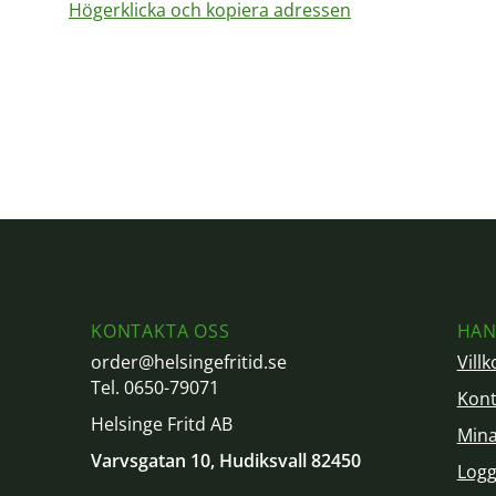
Högerklicka och kopiera adressen
KONTAKTA OSS
HAN
order@helsingefritid.se
Villk
Tel. 0650-79071
Kont
Helsinge Fritd AB
Mina
Varvsgatan 10, Hudiksvall 82450
Logg