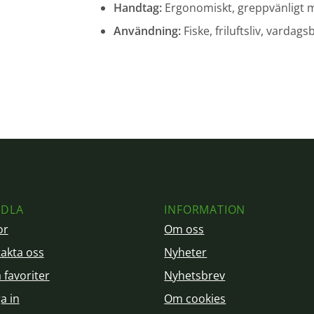
Handtag:
Ergonomiskt, greppvänligt m
Användning:
Fiske, friluftsliv, vardags
DLA
INFORMATION
or
Om oss
akta oss
Nyheter
 favoriter
Nyhetsbrev
a in
Om cookies