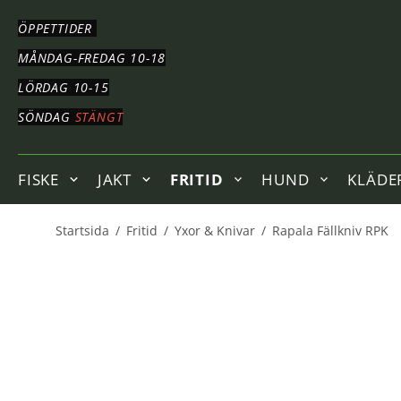
HOPPA
TILL
ÖPPETTIDER
HUVUDNAVIGERING
HOPPA
MÅNDAG-FREDAG 10-18
TILL
LÖRDAG 10-15
HUVUDINNEHÅLLET
SÖNDAG
STÄNGT
FISKE
JAKT
FRITID
HUND
KLÄDE
Startsida
/
Fritid
/
Yxor & Knivar
/
Rapala Fällkniv RPK