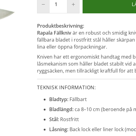
L
Produktbeskrivning:
Rapala Fällkniv
är en robust och smidig kniv 
fällbara bladet i rostfritt stål håller skärpan 
lina eller öppna förpackningar.
Kniven har ett ergonomiskt handtag med b
låsmekanism som håller bladet stabilt vid a
ryggsäcken, men tillräckligt kraftfull för att
TEKNISK INFORMATION:
Bladtyp:
Fällbart
Bladlängd:
ca 8–10 cm (beroende på m
Stål:
Rostfritt
Låsning:
Back lock eller liner lock (m