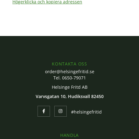
Högerklicka och kopiera adressen
KONTAKTA OSS
order@helsingefritid.se
Tel. 0650-79071
Helsinge Fritd AB
Varvsgatan 10, Hudiksvall 82450
#helsingefritid
HANDLA