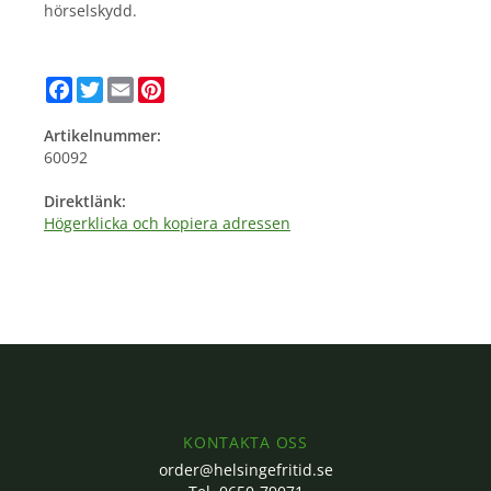
hörselskydd.
Facebook
Twitter
Email
Pinterest
Artikelnummer:
60092
Direktlänk:
Högerklicka och kopiera adressen
KONTAKTA OSS
order@helsingefritid.se