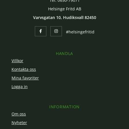
Tel. 0650-79071
Helsinge Fritd AB
Varvsgatan 10, Hudiksvall 82450
#helsingefritid
HANDLA
Villkor
Kontakta oss
Mina favoriter
Logga in
INFORMATION
Om oss
Nyheter