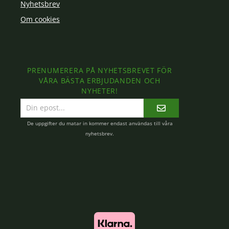
Nyhetsbrev
Om cookies
PRENUMERERA PÅ NYHETSBREVET FÖR
VÅRA BÄSTA ERBJUDANDEN OCH
NYHETER!
E-
postadress
De uppgifter du matar in kommer endast användas till våra
nyhetsbrev.